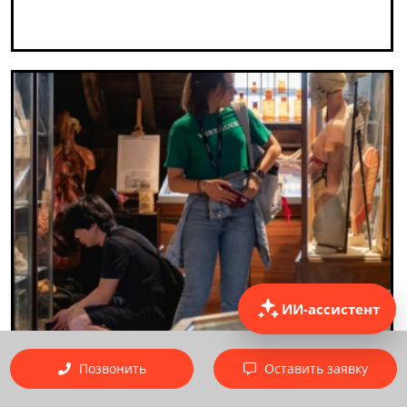
ИИ-ассистент
Позвонить
Оставить заявку
Погружение в профессию в
Лондоне