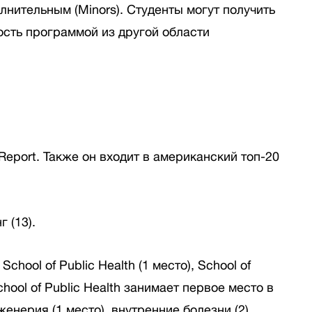
лнительным (Minors). Студенты могут получить
ность программой из другой области
Report. Также он входит в американский топ-20
 (13).
ol of Public Health (1 место), School of
chool of Public Health занимает первое место в
нерия (1 место), внутренние болезни (2),