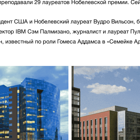
и преподавали 29 лауреатов Нобелевской премии. Сей
идент США и Нобелевский лауреат Вудро Вильсон, 
ектор IBM Сэм Палмизано, журналист и лауреат Пу
, известный по роли Гомеса Аддамса в «Семейке А