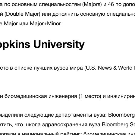
 по основным специальностям (Majors) и 46 по допо
ой (Double Major) или дополнить основную специаль
e Major или Major+Minor.
pkins University
то в списке лучших вузов мира (U.S. News & World 
 биомедицинская инженерия (1 место) и инжиниринг
делили следующие департаменты вуза: Bloomberg Scho
тметить, что школа здравоохранения вуза Bloomberg S
попали в национальный рейтинг: биомедицинская инже