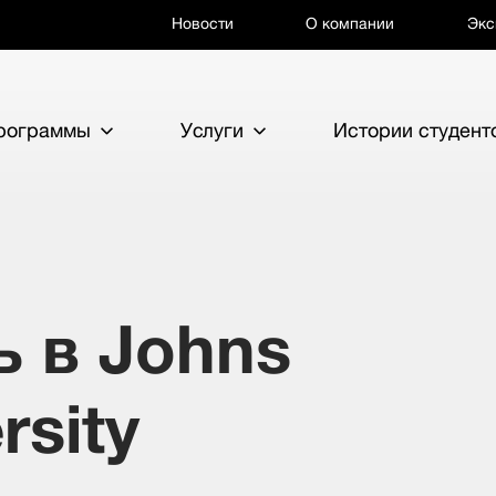
Новости
О компании
Экс
программы
Услуги
Истории студент
ь в Johns
rsity