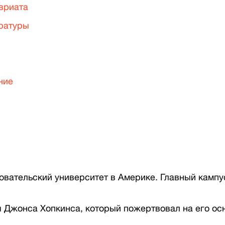
вриата
тратуры
ние
вательский университет в Америке. Главный кампус
я Джонса Хопкинса, который пожертвовал на его ос