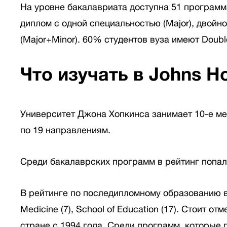
На уровне бакалавриата доступна 51 программа
диплом с одной специальностью (Major), двойн
(Major+Minor). 60% студентов вуза имеют Doubl
Что изучать в Johns Ho
Университет Джона Хопкинса занимает 10-е мес
по 19 направлениям.
Среди бакалаврских программ в рейтинг попали
В рейтинге по последипломному образованию вы
Medicine (7), School of Education (17). Стоит о
стране с 1994 года. Среди программ, которые 