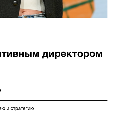
еативным директором
р
ею и стратегию