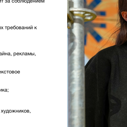
ит за соблюдением
х требований к
айна, рекламы,
екстовое
ика;
 художников,