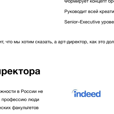
Формирует концепт бр
Руководит всей креат
Senior–Executive уров
, что мы хотим сказать, а арт-директор, как это до
иректора
жности в России не
 В профессию люди
еских факультетов