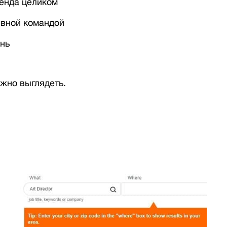
енда целиком
ивной командой
ень
лжно выглядеть.