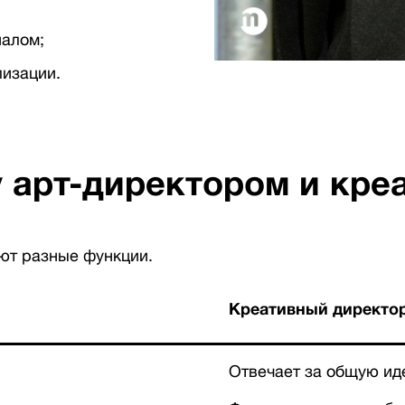
налом;
лизации.
 арт-директором и кр
яют разные функции.
Креативный директо
Отвечает за общую ид