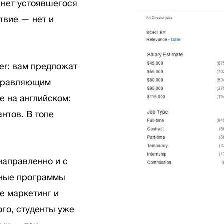
 нет устоявшегося
твие — нет и
er: вам предложат
управляющим
е на английском:
нтов. В топе
направленно и с
ьные программы
же маркетинг и
ого, студенты уже