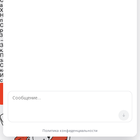
Сильный профиль: международная программа, высокий
английский, есть достижения/тесты
Хорошая база: высокий балл в школе, знание языка
Начальный этап: упор на изучение языка и базовые
предметы
Сложно оценить, требуется профессиональный аудит и
рекомендации
3. Ваш приоритет по срокам и формату подготовки:
— Выберите ответ —
Заблаговременная подготовка (2028+): стратегия «под
ключ» для топ-вузов
Поступление (2027): сопровождение и помощь в
зачислении
Срочное поступление (2026 или уже в процессе):
консультации по конкретным задачам
Информационный этап: пока определяюсь с бюджетом,
страной и форматом
Отправить ответы
Пропустить