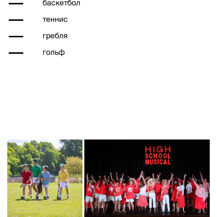
баскетбол
теннис
гребля
гольф