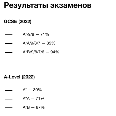
Результаты экзаменов
GCSE (2022)
A*/9/8 — 71%
A*A/9/8/7 — 85%
A*B/9/8/7/6 — 94%
A-Level (2022)
A* — 30%
A*A — 71%
A*B — 87%