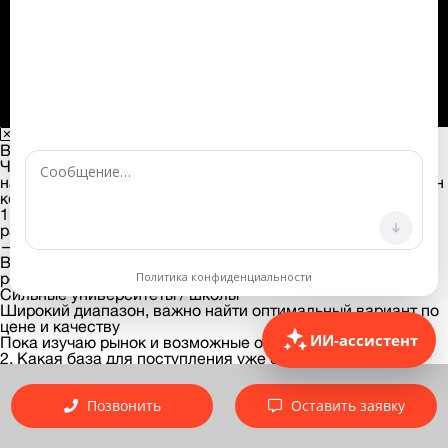
info@iqconsultancy.ru
Разработка сайта —
Ваша заявка принята
Чтобы мы подобрали эксперта под вашу задачу, ответьте
на 3 коротких вопроса. Это поможет нам подготовить план
консультации и сэкономить ваше время при звонке.
1. Какой уровень университетов или школ вы
рассматриваете?
— Выберите ответ —
Ведущие международные вузы и школы (Топ-30 мировых
рейтингов, высокий конкурс)
Сильные университеты / школы
Широкий диапазон, важно найти оптимальный вариант по
цене и качеству
ИИ-ассистент
Пока изучаю рынок и возможные опции
2. Какая база для поступления уже есть на данный
момент?
— Выберите ответ —
Сильный профиль: международная программа, высокий
Позвонить
Оставить заявку
английский, есть достижения/тесты
Хорошая база: высокий балл в школе, знание языка