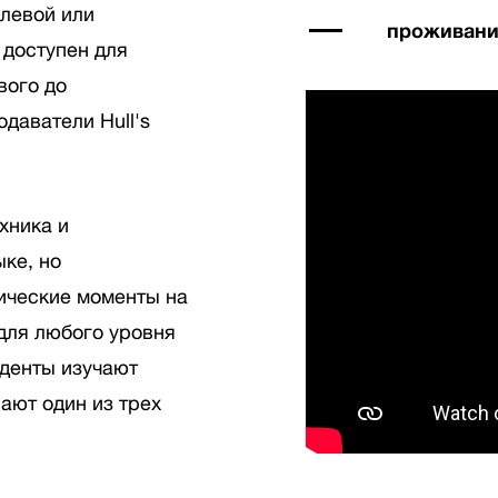
улевой или
проживани
 доступен для
вого до
даватели Hull's
хника и
ке, но
ические моменты на
для любого уровня
уденты изучают
ают один из трех