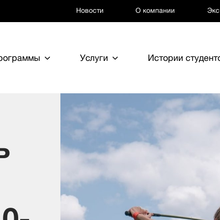
Новости
О компании
Экс
программы
Услуги
Истории студент
ь
0-