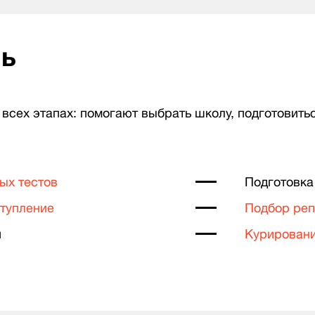
чь
всех этапах: помогают выбрать школу, подготовить
ых тестов
Подготовка
ступление
Подбор реп
и
Курировани