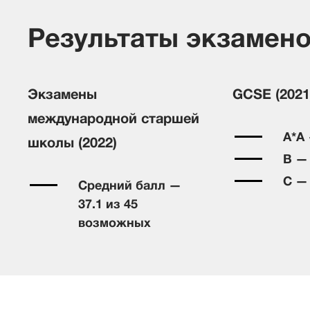
Результаты экзамен
Экзамены
GCSE⁠ (2021
международной старшей
A*A
школы (2022)
B —
C —
Средний балл —
37.1 из 45
возможных