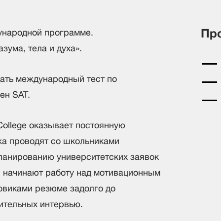
Пр
ународной программе.
зума, тела и духа».
ать международный тест по
ен SAT.
College оказывает постоянную
жа проводят со школьниками
планированию университетских заявок
ты начинают работу над мотивационным
новиками резюме задолго до
ительных интервью.