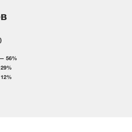
ов
)
 — 56%
 29%
 12%