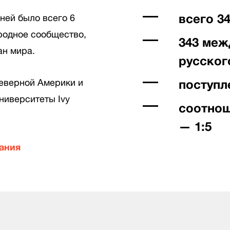
всего 3
 ней было всего 6
ародное сообщество,
343 меж
ан мира.
русског
еверной Америки и
поступл
ниверситеты Ivy
соотнош
— 1:5
ания