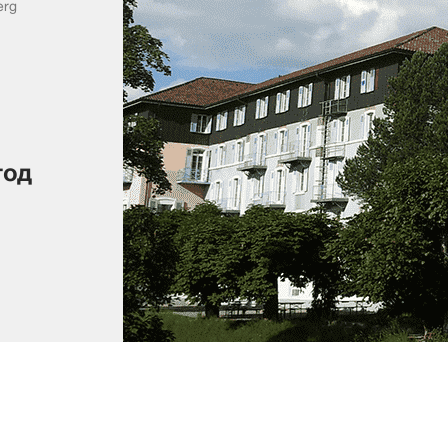
erg
год