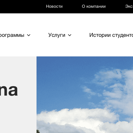
Новости
О компании
Экс
программы
Услуги
Истории студент
ana