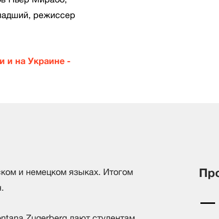
ладший, режиссер
 и на Украине -
Пр
ском и немецком языках. Итогом
.
ntana Zugerberg дают студентам