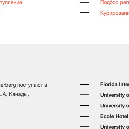
ступление
Подбор реп
и
Курировани
Florida Inte
gerberg поступают в
ША, Канады,
University 
University 
Ecole Hotel
University 