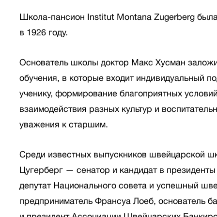
Школа-пансион Institut Montana Zugerberg был
в 1926 году.
Основатель школы доктор Макс Хусман залож
обучения, в которые входит индивидуальный п
ученику, формирование благоприятных условий
взаимодействия разных культур и воспитатель
уважения к старшим.
Среди известных выпускников швейцарской ш
Цугерберг — сенатор и кандидат в президент
депутат Национального совета и успешный шв
предприниматель Франсуа Лоеб, основатель ба
и президент Ассоциации Швейцарских Банкир