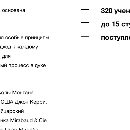
320 уче
а основана
до 15 с
поступл
ил особые принципы
одход к каждому
 для
ный процесс в духе
колы Монтана
ы США Джон Керри,
ейцарский
нка Mirabaud & Cie
ов Пьер Мирабо,