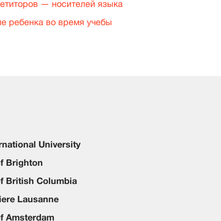
етиторов — носителей языка
е ребенка во время учебы
rnational University
of Brighton
of British Columbia
iere Lausanne
of Amsterdam