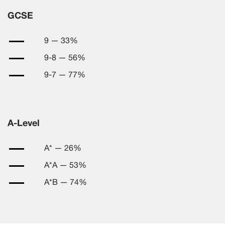
GCSE
9 — 33%
9-8 — 56%
9-7 — 77%
A-Level
A* — 26%
A*A — 53%
A*B — 74%