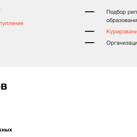
T
Подбор реп
образовани
ступление
Курировани
Организаци
ов
жных