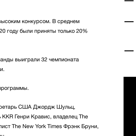
 высоким конкурсом. В среднем
20 году были приняты только 20%
манды выиграли 32 чемпионата
ии.
 программы.
кретарь США Джордж Шульц,
 KKR Генри Кравис, владелец The
лист The New York Times Фрэнк Бруни,
он.