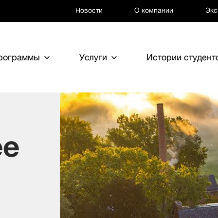
Новости
О компании
Экс
программы
Услуги
Истории студент
ee