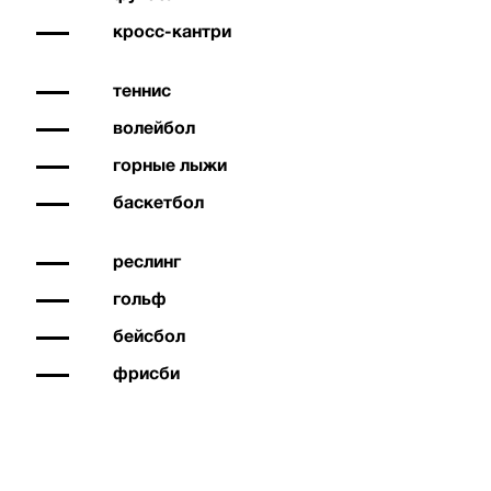
кросс-кантри
теннис
волейбол
горные лыжи
баскетбол
реслинг
гольф
бейсбол
фрисби