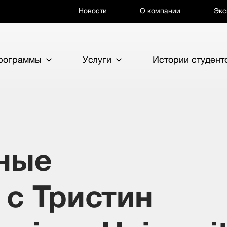
Новости
О компании
Экс
программы
Услуги
Истории студент
ные
 с Тристин