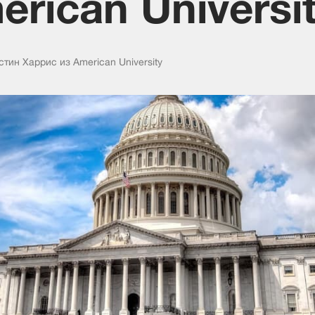
rican Universi
тин Харрис из American University