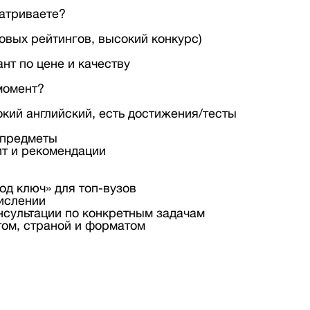
матриваете?
вых рейтингов, высокий конкурс)
нт по цене и качеству
момент?
ий английский, есть достижения/тесты
 предметы
ит и рекомендации
од ключ» для топ-вузов
числении
онсультации по конкретным задачам
ом, страной и форматом