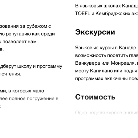
В языковых школах Канады
TOEFL и Кембриджских эк
азования за рубежом с
Экскурсии
ую репутацию как среди
о позволяет нам
Языковые курсы в Канаде 
е.
возможность посетить гла
Ванкувера или Монреаля, 
одберут школу и программу
мосту Капилано или подня
почтения.
программах включены пое
ми, в которых мало
Стоимость
олее полное погружение в
.
Одна неделя курсов англий
стоимость входит до 30 ур
экскурсии. Проживание оп
размещение в резиденции,