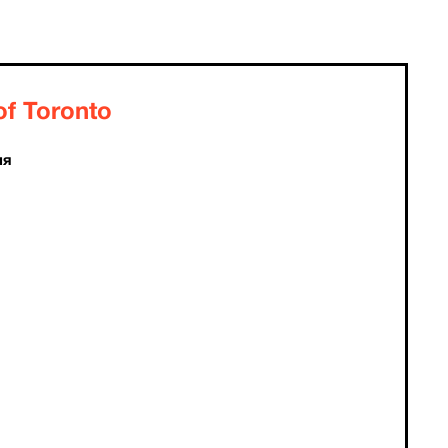
f Toronto
ия