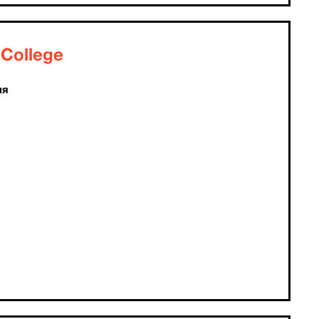
College
ия