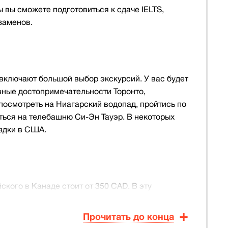
 вы сможете подготовиться к сдаче IELTS,
заменов.
включают большой выбор экскурсий. У вас будет
вные достопримечательности Торонто,
посмотреть на Ниагарский водопад, пройтись по
ться на телебашню Си-Эн Тауэр. В некоторых
здки в США.
ского в Канаде стоит от 350 CAD. В эту
оков, развлекательные мероприятия и
лачивается дополнительно. Вы можете выбрать
Прочитать до конца
 в принимающей семье или в апартаментах.