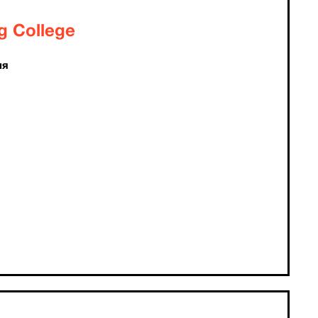
g College
ия