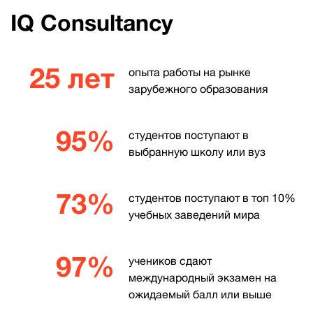
программа и экскурсии.
IQ Consultancy
Годовой курс немецкого с подготовкой к
поступлению в вуз будет стоить около €
8500.
25 лет
опыта работы на рынке
зарубежного образования
95%
студентов поступают в
выбранную школу или вуз
73%
студентов поступают в топ 10%
учебных заведений мира
97%
учеников сдают
международный экзамен на
ожидаемый балл или выше