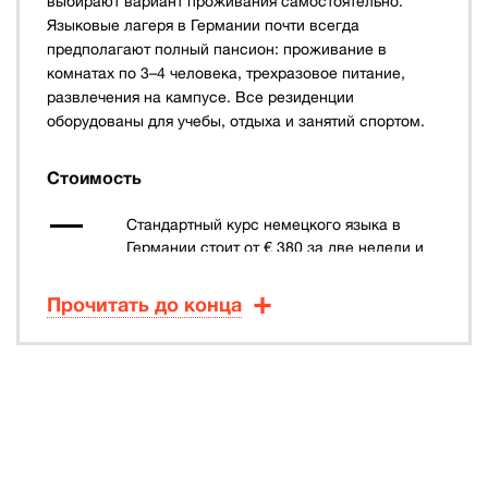
выбирают вариант проживания самостоятельно.
Языковые лагеря в Германии почти всегда
предполагают полный пансион: проживание в
комнатах по 3–4 человека, трехразовое питание,
развлечения на кампусе. Все резиденции
оборудованы для учебы, отдыха и занятий спортом.
Стоимость
Стандартный курс немецкого языка в
Германии стоит от € 380 за две недели и
включает только обучение.
Прочитать до конца
Средняя стоимость недельного общего
курса с программой внеклассных
активностей — € 645.
Неделя в летнем лагере в Берлине
обойдется в среднем от € 850 до € 1030. В
стоимость такого курса включены
ежедневные занятия немецким,
проживание, питание, развлекательная