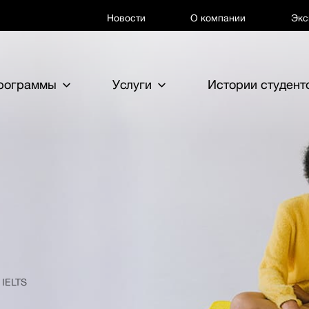
Новости
О компании
Экс
программы
Услуги
Истории студент
 IELTS