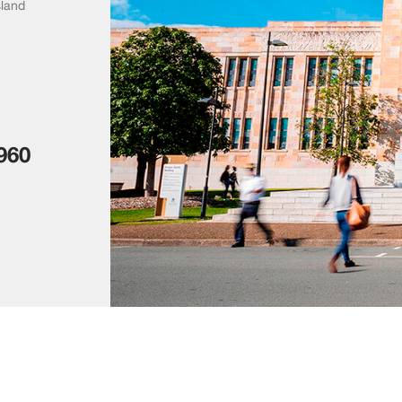
sland
960