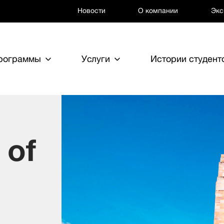
Новости
О компании
Экс
программы
Услуги
Истории студент
 of