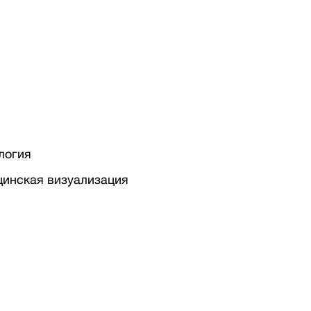
логия
цинская визуализация