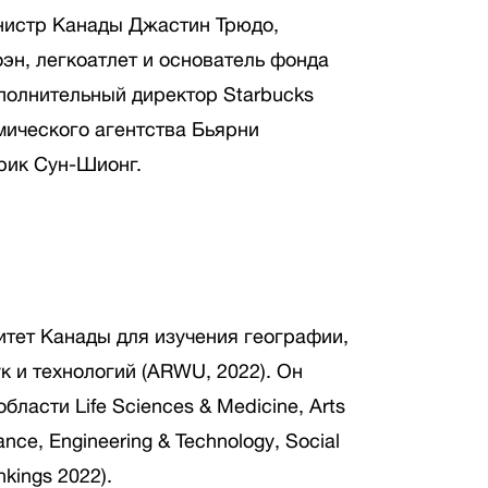
нистр Канады Джастин Трюдо,
оэн, легкоатлет и основатель фонда
сполнительный директор Starbucks
мического агентства Бьярни
рик Сун-Шионг.
рситет Канады для изучения географии,
к и технологий (ARWU, 2022). Он
ласти Life Sciences & Medicine, Arts
ance, Engineering & Technology, Social
nkings 2022).