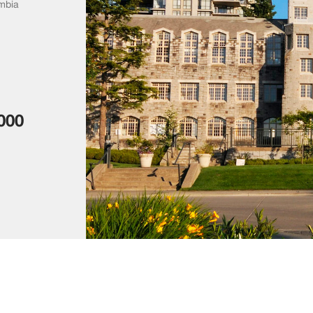
umbia
000