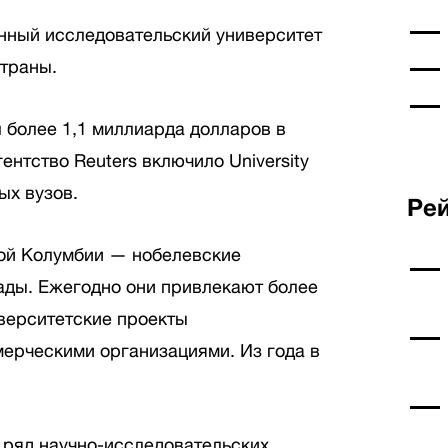
твенный исследовательский университет
страны.
 более 1,1 миллиарда долларов в
ентство Reuters включило University
ых вузов.
Рей
ой Колумбии — нобелевские
ады. Ежегодно они привлекают более
верситетские проекты
ерческими организациями. Из года в
.
 ряд научно-исследовательских