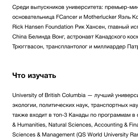
Среди выпускников университета: премьер-ми
основательница FCancer и Motherlucker Яэль К
Rick Hansen Foundation Рик Хансен, главный и
China Белинда Вонг, астронавт Канадского кос
Трюггвасон, трансплантолог и миллиардер Пат
Что изучать
University of British Columbia — лучший униве
экологии, политических наук, транспортных нау
также входит в топ-3 Канады по программам в об
& Humanities, Natural Sciences, Accounting & Fin
Sciences & Management (QS World University Ra