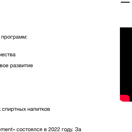
 программ:
чества
ивое развитие
х спиртных напитков
ment» состоялся в 2022 году. За