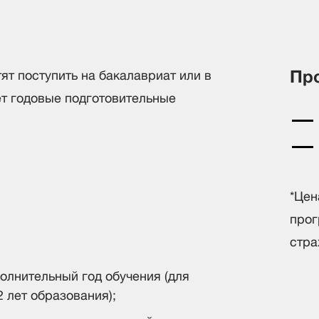
Про
ят поступить на бакалавриат или в
ет годовые подготовительные
*Цен
прог
стра
полнительный год обучения (для
2 лет образования);