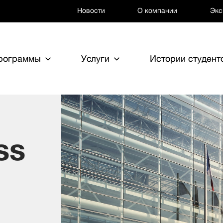
Новости
О компании
Экс
программы
Услуги
Истории студент
ss