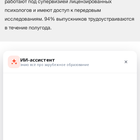
работают под супервизией лицензированных
психологов и имеют доступ к передовым
исследованиям. 94% выпускников трудоустраиваются
в течение полугода.
Перспективы
94% выпускников Adelphi University трудоустроены или
продолжают обучение в течение 6 месяцев. Средняя
зарплата бакалавров — $ 75 000 в год, что на 38%
выше средней по США.
Работодатели, которые предлагают стажировки уже на
первом курсе обучения: Citibank, Google, IBM, JP
Morgan Chase, Microsoft, PwC, Pixar, NYSE. Многие