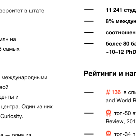
11 241 сту
иверситет в штате
8% междун
соотношени
млн на
более 80 б
-8 самых
~10–12 PhD
Рейтинги и на
ми международными
свой
136
в сп
денты и
and World R
центра. Один из них
топ-50 в
uriosity.
Review, 20
топ-34 п
es — одна из