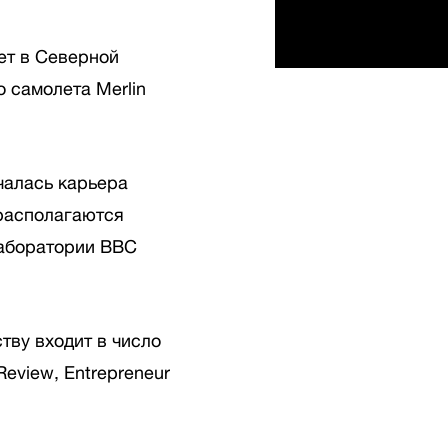
тет в Северной
о самолета Merlin
чалась карьера
 располагаются
лаборатории ВВС
ву входит в число
Review, Entrepreneur