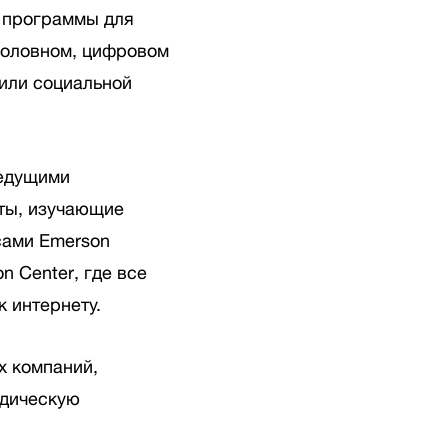
 программы для
головном, цифровом
 или социальной
ведущими
ты, изучающие
сами Emerson
on Center, где все
к интернету.
х компаний,
идическую