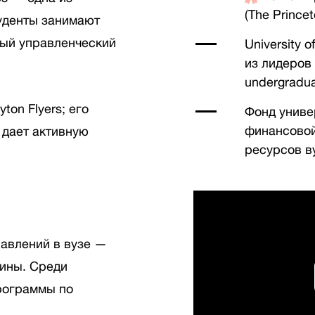
(The Prince
уденты занимают
ный управленческий
University 
из лидеров
undergradua
on Flyers; его
Фонд универ
финансовой
 дает активную
ресурсов в
равлений в вузе —
ины. Среди
рограммы по