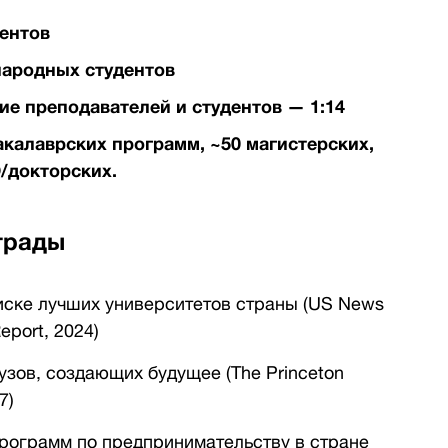
дентов
ародных студентов
е преподавателей и студентов — 1:14
акалаврских программ, ~50 магистерских,
/докторских.
грады
иске лучших университетов страны (US News
eport, 2024)
узов, создающих будущее (The Princeton
17)
рограмм по предпринимательству в стране