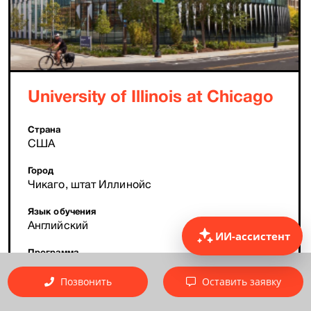
University of Illinois at Chicago
Страна
США
Город
Чикаго, штат Иллинойс
Язык обучения
Английский
ИИ-ассистент
Программа
MBA, Бакалавриат, Магистратура
Позвонить
Оставить заявку
Стоимость
от $ 34 500 в год