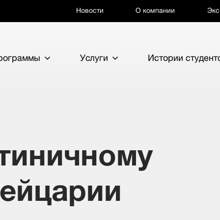
Новости
О компании
Экс
программы
Услуги
Истории студент
стиничному
вейцарии