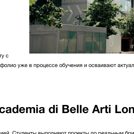
ту с
фолио уже в процессе обучения и осваивают актуа
ademia di Belle Arti Lo
трией. Студенты выполняют проекты по реальным бри