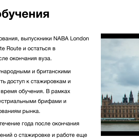
обучения
ования, выпускники NABA London
e Route и остаться в
сле окончания вуза.
ународными и британскими
ть доступ к стажировкам и
время обучения. В рамках
дустриальными брифами и
ованиям рынка.
течение года после окончания
ений о стажировке и работе еще