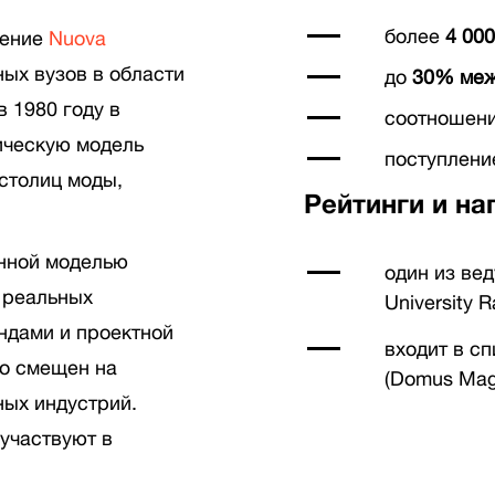
более
4 000
ление
Nuova
ных вузов в области
до
30% меж
в 1980 году в
соотношени
ическую модель
поступлени
столиц моды,
Рейтинги и на
нной моделью
один из ве
 реальных
University 
ндами и проектной
входит в с
но смещен на
(Domus Mag
ных индустрий.
участвуют в