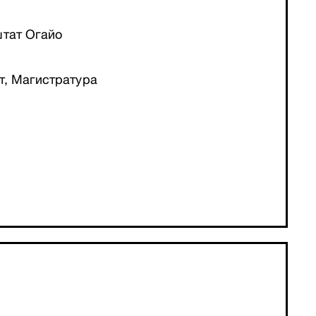
штат Огайо
т, Магистратура