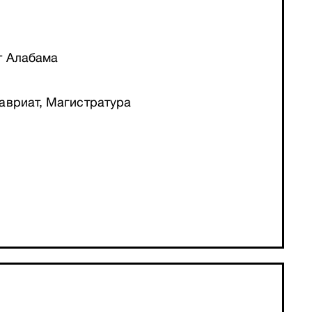
т Алабама
авриат, Магистратура