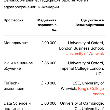
Великобритании есть дефицит работников в IT,
здравоохранении, инженерии.
Профессия
Медианная
Где учиться в
зарплата в
Великобритании
год
Менеджмент
£ 90 000
University of Oxford,
London Business School,
University of Warwick
ИИ и машинное
£ 85 000
University of Oxford,
обучение
Imperial College London,
UCL
FinTech-
£ 70 000
LSE, University of
инженерия
Warwick,
King’s College
London
Data Science и
£ 68 000
University of Cambridge,
аналитика
ICL, University of