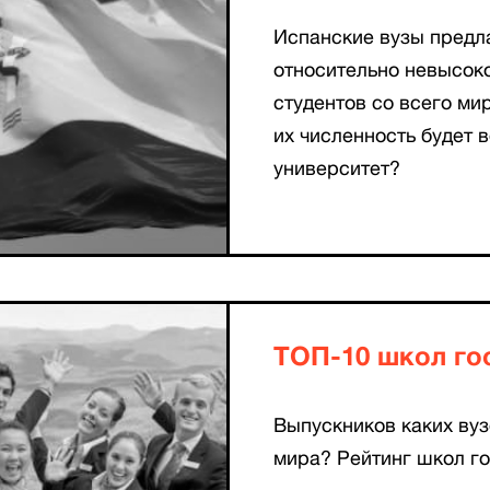
Испанские вузы предл
относительно невысоко
студентов со всего ми
их численность будет в
университет?
ТОП-10 школ го
Выпускников каких ву
мира? Рейтинг школ г