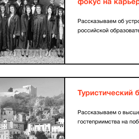
фокус на карье
Рассказываем об устро
российской образоват
Туристический 
Рассказываем о высше
гостеприимства на по