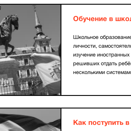
Обучение в шко
Школьное образование
личности, самостояте
изучение иностранных 
решивших отдать ребё
несколькими системам
Как поступить в