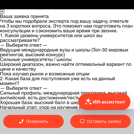
Ваша заявка принята
Чтобы мы подобрали эксперта под вашу задачу, ответьте
на 3 коротких вопроса. Это поможет нам подготовить план
консультации и сэкономить ваше время при звонке.
1. Какой уровень университетов или школ вы
рассматриваете?
— Выберите ответ —
Ведущие международные вузы и школы (Топ-30 мировых
рейтингов, высокий конкурс)
Сильные университеты / школы
Широкий диапазон, важно найти оптимальный вариант по
цене и качеству
Пока изучаю рынок и возможные опции
2. Какая база для поступления уже есть на данный
момент?
— Выберите ответ —
Сильный профиль: международная программа, высокий
английский, есть достижения/тесты
ИИ-ассистент
Хорошая база: высокий балл в школе, знание языка
Начальный этап: упор на изучение языка и базовые
предметы
Сложно оценить, требуется профессиональный аудит и
рекомендации
Позвонить
Оставить заявку
3. Ваш приоритет по срокам и формату подготовки:
— Выберите ответ —