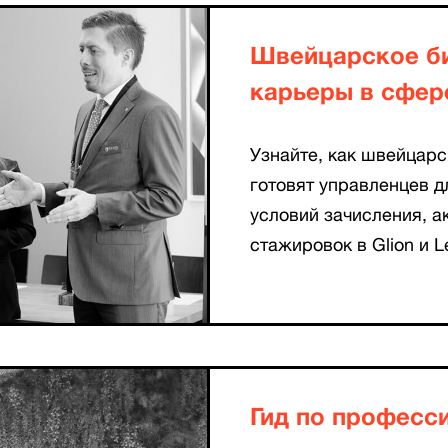
Швейцарское би
карьеры в сфер
Узнайте, как швейцарс
готовят управленцев д
условий зачисления, а
стажировок в Glion и L
Гид по професси