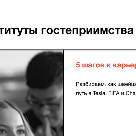
титуты гостеприимства
5 шагов к карье
Разбираем, как швейц
путь в Tesla, FIFA и Cha